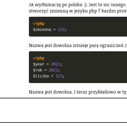
JA wytłumaczę po polsku :). Jest to nic inne
stworzyć zmienną w jezyku php ? bardzo prost
<?php
$zmienna
=
133
;
Nazwa jest dowolna istnieje parę ograniczeń c
<?php
$year
=
2021
;
$rok
=
2021
;
$liczba
=
123
;
Nazwa jest dowolna. I teraz przykładowo w ty