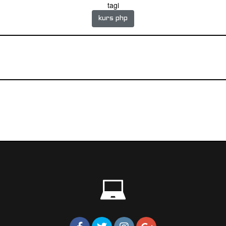
tagi
kurs php