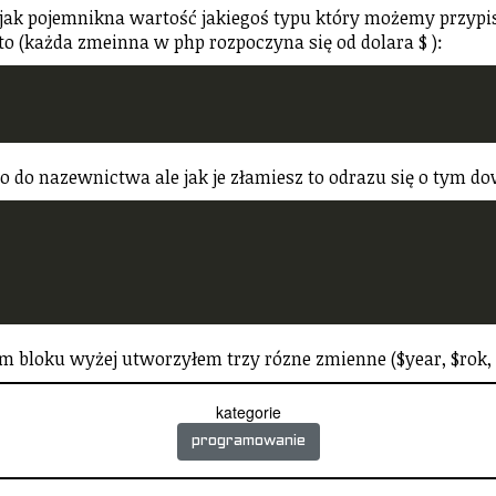
go jak pojemnikna wartość jakiegoś typu który możemy przypi
o (każda zmeinna w php rozpoczyna się od dolara $ ):
o do nazewnictwa ale jak je złamiesz to odrazu się o tym d
m bloku wyżej utworzyłem trzy rózne zmienne ($year, $rok, $
kategorie
programowanie